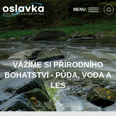
MENU
VÁŽÍME SI PŘÍRODNÍHO
BOHATSTVÍ - PŮDA, VODA A
LES