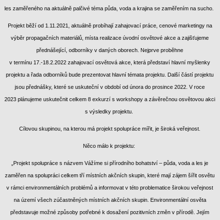
les zaměřeného na aktuálně palčivé téma půda, voda a krajina se zaměřením na sucho.
Projekt běží od 1.11.2021, aktuálně probíhají zahajovací práce, cenové marketingy na
výběr propagačních materiálů, místa realizace úvodní osvětové akce a zajišťujeme
přednášející, odborníky v daných oborech. Nejprve proběhne
v termínu 17.-18.2.2022 zahajovací osvětová akce, která představí hlavní myšlenky
projektu a řada odborníků bude prezentovat hlavní témata projektu. Další částí projektu
jsou přednášky, které se uskuteční v období od února do prosince 2022. V roce
2023 plánujeme uskutečnit celkem 8 exkurzí s workshopy a závěrečnou osvětovou akci
s výsledky projektu.
Cílovou skupinou, na kterou má projekt spolupráce mířit, je široká veřejnost.
Něco málo k projektu:
„Projekt spolupráce s názvem Vážíme si přírodního bohatství – půda, voda a les je
zaměřen na spolupráci celkem tří místních akčních skupin, které mají zájem šířit osvětu
v rámci environmentálních problémů a informovat v této problematice širokou veřejnost
na území všech zúčastněných místních akčních skupin. Environmentální osvěta
představuje možné způsoby potřebné k dosažení pozitivních změn v přírodě. Jejím