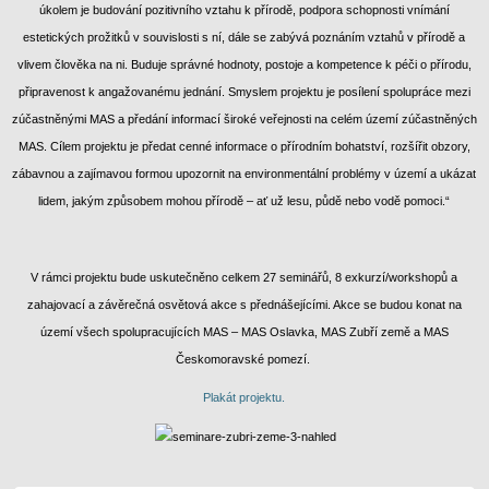
úkolem je budování pozitivního vztahu k přírodě, podpora schopnosti vnímání
estetických prožitků v souvislosti s ní, dále se zabývá poznáním vztahů v přírodě a
vlivem člověka na ni. Buduje správné hodnoty, postoje a kompetence k péči o přírodu,
připravenost k angažovanému jednání. Smyslem projektu je posílení spolupráce mezi
zúčastněnými MAS a předání informací široké veřejnosti na celém území zúčastněných
MAS. Cílem projektu je předat cenné informace o přírodním bohatství, rozšířit obzory,
zábavnou a zajímavou formou upozornit na environmentální problémy v území a ukázat
lidem, jakým způsobem mohou přírodě – ať už lesu, půdě nebo vodě pomoci.“
V rámci projektu bude uskutečněno celkem 27 seminářů, 8 exkurzí/workshopů a
zahajovací a závěrečná osvětová akce s přednášejícími. Akce se budou konat na
území všech spolupracujících MAS –
MAS Oslavka,
MAS Zubří země a MAS
Českomoravské pomezí.
Plakát projektu.