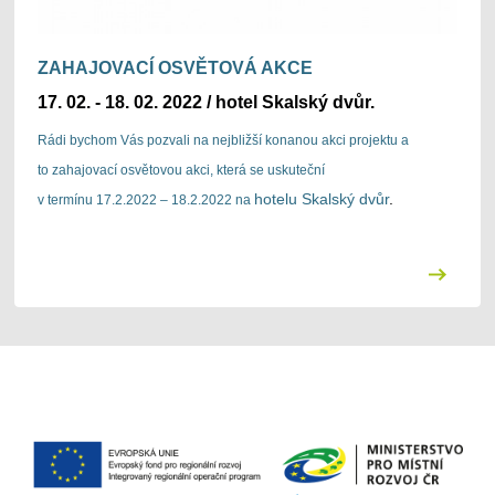
ZAHAJOVACÍ OSVĚTOVÁ AKCE
17. 02. - 18. 02. 2022 / hotel Skalský dvůr.
Rádi bychom Vás pozvali na nejbližší konanou akci projektu a
to zahajovací osvětovou akci, která se uskuteční
hotelu Skalský dvůr
.
v termínu 17.2.2022 – 18.2.2022 na
Pro přihlášení na akci je nutné vyplnit tento přihlašovací
formulář:
https://forms.gle/…wWiKF576znz8
.