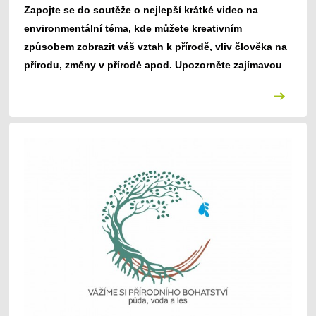
Zapojte se do soutěže o nejlepší krátké video na
environmentální téma, kde můžete kreativním
způsobem zobrazit váš vztah k přírodě, vliv člověka na
přírodu, změny v přírodě apod. Upozorněte zajímavou
formou na environmentální problémy v území nebo
ukažte, jakým způsobem můžeme přírodě pomoci – ať
už půdě, vodě nebo lesu.