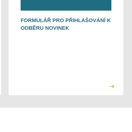
přílohy je nutné podat prostřednictvím datové schránky
Oslavka,o.p.s.
-
hbxs7e6
FORMULÁŘ PRO PŘIHLAŠOVÁNÍ K
ODBĚRU NOVINEK
Do předmětu zprávy uveďte "projektový záměr - 11. výzva
Oslavka,o.p.s. - IROP - doprava 2026"
Žadatel se musí řídit Specifickými pravidly pro žadatele a
příjemce výzvy č. 60 IROP
doprava
Odkaz na pravidla -
Text výzvy
Kritéria administrativní kontroly
Plná moc
Kritéria věcného hodnocení
Projektový záměr