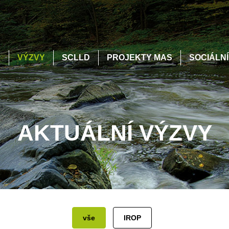
S
VÝZVY
SCLLD
PROJEKTY MAS
SOCIÁLN
AKTUÁLNÍ VÝZVY
vše
IROP