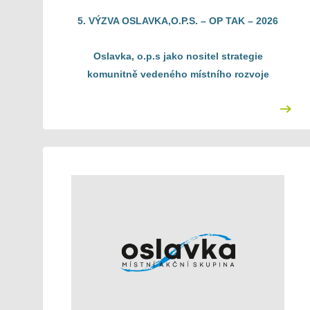
5. VÝZVA OSLAVKA,O.P.S. – OP TAK – 202
6
Oslavka, o.p.s jako nositel strategie
komunitně vedeného místního rozvoje
„Koncepční část strategie SCLLD Oslavka,
o.p.s. pro období 2021 – 2027“
vyhlašuje
5. výzvu k předkládání Projektových záměrů
integrovaných projektů do Programového rámce
Operačního programu technologie a aplikace pro
konkurenceschopnost
„
5. výzva Oslavka,o.p.s. – OP TAK – 2026
“
Vazba na výzvu ŘO OP TAK s názvem „Technologie
pro MAS (CLLD) – výzva II." a číslem v MS21+
„01_26_086, 01_26_093"