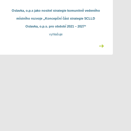
Oslavka, o.p.s jako nositel strategie komunitně vedeného
místního rozvoje „Koncepční část strategie SCLLD
Oslavka, o.p.s. pro období 2021 – 2027“
vyhlašuje
10. výzvu k předkládání Projektových záměrů
integrovaných projektů
do Integrovaného regionálního operačního
programu
„
10. výzva Oslavka,o.p.s. - IROP - kultura 2026
“
Kultura - památky a muzea
Formulář projektového záměru ve formátu .pdf opatřený
podpisem osoby jednajících jménem žadatele a relevantní