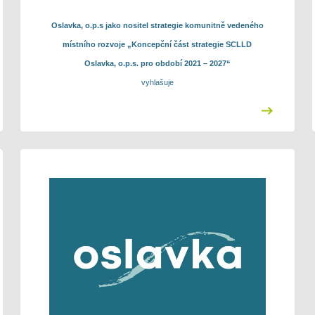
Oslavka, o.p.s jako nositel strategie komunitně vedeného
místního rozvoje „Koncepční část strategie SCLLD
Oslavka, o.p.s. pro období 2021 – 2027“
vyhlašuje
11. výzvu k předkládání Projektových záměrů
integrovaných projektů
do Integrovaného regionálního operačního
programu
„
11. výzva Oslavka,o.p.s. - IROP - doprava 2026
“
Doprava
Formulář projektového záměru ve formátu .pdf opatřený
podpisem osoby jednajících jménem žadatele a relevantní